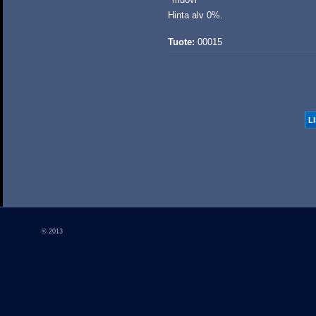
Hinta alv 0%.
Tuote:
00015
© 2013