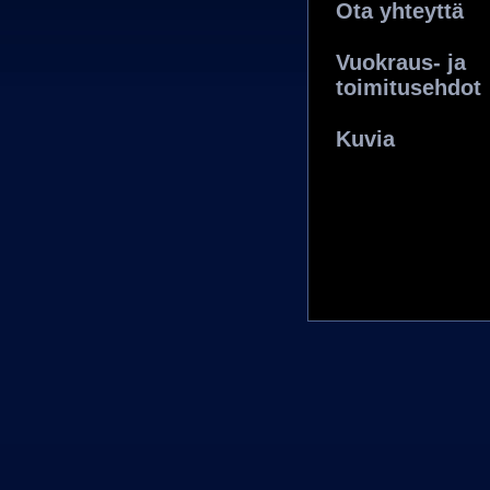
Ota yhteyttä
Vuokraus- ja
toimitusehdot
Kuvia