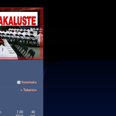
Tuotehaku
« Takaisin
n
7,00
40
€/kpl
kpl