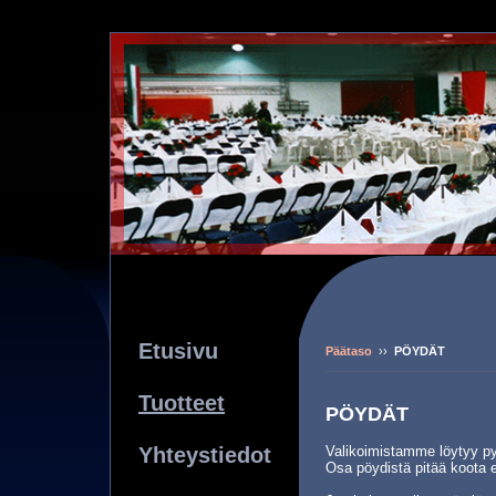
Etusivu
Päätaso
››
PÖYDÄT
Tuotteet
PÖYDÄT
Yhteystiedot
Valikoimistamme löytyy pyö
Osa pöydistä pitää koota 