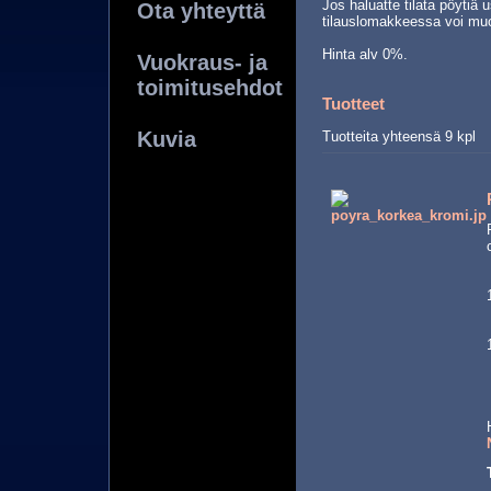
Jos haluatte tilata pöyti
Ota yhteyttä
tilauslomakkeessa voi muo
Hinta alv 0%.
Vuokraus- ja
toimitusehdot
Tuotteet
Kuvia
Tuotteita yhteensä 9 kpl